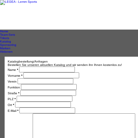
Home
Team-Sets
Trikots
Katalog
Sponsoring
Marken
Aktionen
Katalogbestellung/Anfragen
Bestellen Sie unseren aktuellen Katalog und wir senden ihn Ihnen kostenlos zu!
Name
*
Vorname
*
Verein
Funktion
Straße
*
PLZ
*
Ort
*
E-Mail
*