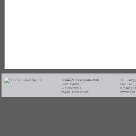
Lemm-Pacher-Sports GbR
Tel.: +49(
Lemm Sports
Fax: +49(0
Kupferstraße 1
info@legea
65428 Rüsselsheim
www.legea-